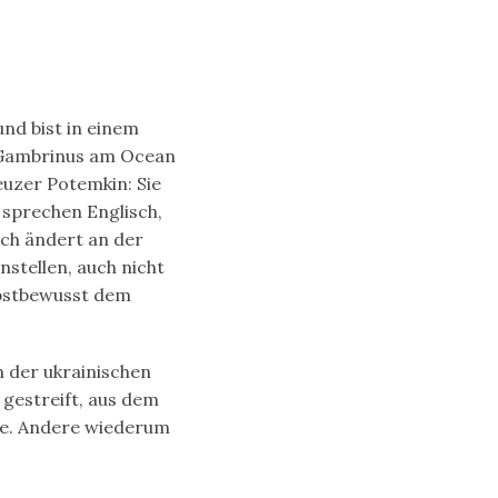
h
nd bist in einem
t Gambrinus am Ocean
euzer Potemkin: Sie
 sprechen Englisch,
sch ändert an der
stellen, auch nicht
lbstbewusst dem
n der ukrainischen
gestreift, aus dem
he. Andere wiederum