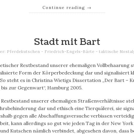
Continue reading
→
Stadt mit Bart
er: Pferdekutschen - Friedrich-Engels-Bärte - taktische Nostal
etischer Restbestand unserer ehemaligen Vollbehaarung st
alisierte Form der Körperbedeckung dar und signalisiert k
o steht es in Christina Wietigs Dissertation „Der Bart – K
e bis zur Gegenwart“, Hamburg 2005.
 Restbestand unserer ehemaligen Straßenverhältnisse stel
hrsbehinderung dar und ethisch eine Tierquälerei, sie signal
halb gegen alle Abschaffungsversuche verbissen verteidigt
beit, kann allerdings so gut wie jeden Tag in der New Yor
 und Kutschen nämlich verbindet, abgesehen davon, dass b