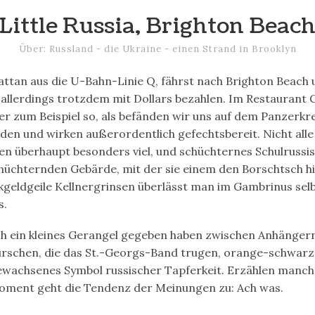
Little Russia, Brighton Beac
Über: Russland - die Ukraine - einen Strand in Brooklyn
tan aus die U-Bahn-Linie Q, fährst nach Brighton Beach u
allerdings trotzdem mit Dollars bezahlen. Im Restauran
er zum Beispiel so, als befänden wir uns auf dem Panzerkr
n und wirken außerordentlich gefechtsbereit. Nicht alle
en überhaupt besonders viel, und schüchternes Schulrussi
hüchternden Gebärde, mit der sie einem den Borschtsch hin
inkgeldgeile Kellnergrinsen überlässt man im Gambrinus se
s.
ich ein kleines Gerangel gegeben haben zwischen Anhänger
urschen, die das St.-Georgs-Band trugen, orange-schwarz 
ewachsenes Symbol russischer Tapferkeit. Erzählen manc
oment geht die Tendenz der Meinungen zu: Ach was.