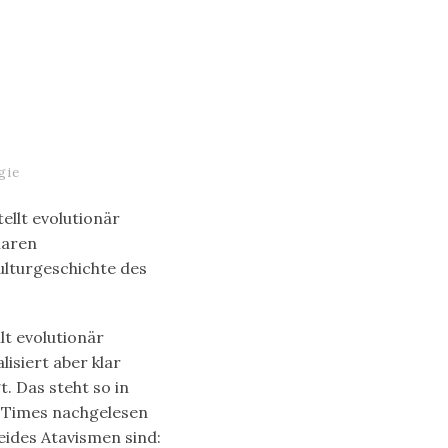
gie
ellt evolutionär
laren
ulturgeschichte des
lt evolutionär
isiert aber klar
. Das steht so in
k Times nachgelesen
eides Atavismen sind: