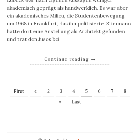
Lübeck war nach eigenen Aussagen weniger
akademisch geprägt als handwerklich. Es war aber
ein akademisches Milieu, die Studentenbewegung
um 1968 in Frankfurt, das ihn politisierte. Stimmann
hatte dort eine Anstellung als Architekt gefunden
und trat den Jusos bei.
Continue reading
→
First
«
2
3
4
5
6
7
8
»
Last