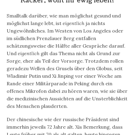
Racker, wollt ihr ewig leben?
S
malltalk darüber, wie man möglichst gesund und
möglichst lange lebt, ist
eigentlich
ja nichts
Ungewöhnliches. Im Westen von Los Angeles oder
im südlichen Prenzlauer Berg entfallen
schätzungsweise die Hälfte aller Gespräche darauf.
Und
eigentlich
gilt das Thema nicht als Grund zur
Sorge, eher als Teil der Vorsorge. Trotzdem rollen
geradezu Wellen des Grusels über den Globus, seit
Wladimir Putin und Xi Jinping vor einer Woche am
Rande einer Militärparade in Peking durch ein
offenes Mikrofon dabei zu hören waren, wie sie über
die medizinischen Aussichten auf die Unsterblichkeit
des Menschen plauderten.
Der chinesische wie der russische Präsident sind
immerhin jeweils 72 Jahre alt. Xis Bemerkung, dass
Leute früher mit 70 als alt galten, heute hingegen